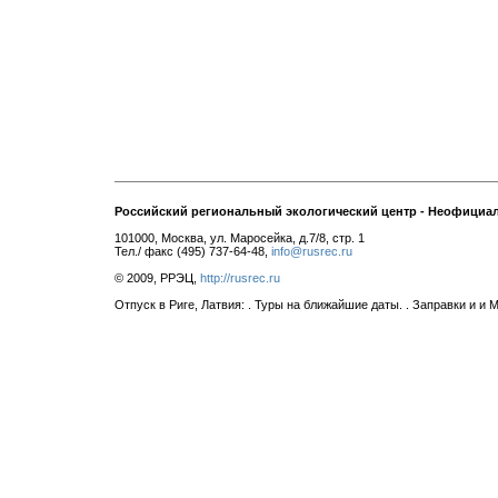
Российский региональный экологический центр - Неофициа
101000, Москва, ул. Маросейка, д.7/8, стр. 1
Тел./ факс (495) 737-64-48,
info@rusrec.ru
© 2009, РРЭЦ,
http://rusrec.ru
Отпуск в Риге, Латвия: . Туры на ближайшие даты. . Заправки и и 