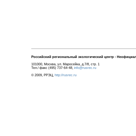
Российский региональный экологический центр - Неофициа
101000, Москва, ул. Маросейка, д.7/8, стр. 1
Тел./ факс (495) 737-64-48,
info@rusrec.ru
© 2009, РРЭЦ,
http://rusrec.ru