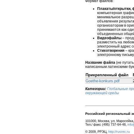
Формат файлов:
Плакаты/открытки, 
компьютерная график
минимальное разреше
объявления результ
организаторам в ори
принимаются как оди
объединенных общей
Видеофайлы
– прод
разместить на любом
электронный адрес с
Стихотворения
– кра
электронному письму
Название файла
(не путать
написанным латинскими бук
Прикрепленный файл
Goethe-konkurs.pdf
Категории:
Глобальные пр
окружающей среды
Российский региональный э
101000, Москва, ул. Маросейка, 
Тел./ факс (495) 737-64-48,
info
© 2009, РРЭЦ,
http://rusrec.ru