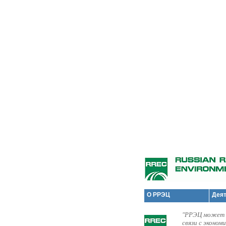
О РРЭЦ
Дея
"РРЭЦ может с
связи с эконом