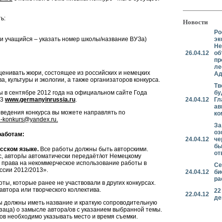
ь:
Новости
Ро
ли учащийся – указать номер школы/название ВУЗа)
эк
Не
26.04.12
об
пр
ле
ценивать жюри, состоящее из российских и немецких
Ад
ва, культуры и экологии, а также организаторов конкурса.
Тв
ы в сентябре 2012 года на официальном сайте Года
бу
13
www.germanyinrussia.ru
.
24.04.12
Гл
ав
оведения конкурса вы можете направлять по
ко
-konkurs@yandex.ru.
За
оз
работам:
24.04.12
че
бы
сском языке.
Все работы должны быть авторскими.
от
с, автор/ы автоматически передаёт/ют Немецкому
е права на некоммерческое использование работы в
Се
ссии 2012/2013».
24.04.12
би
ра
ты, которые ранее не участвовали в других конкурсах.
автора или творческого коллектива.
22
22.04.12
де
 должны иметь название и краткую сопроводительную
заца) о замысле автора/ов с указанием выбранной темы.
ов необходимо указывать место и время съемки.