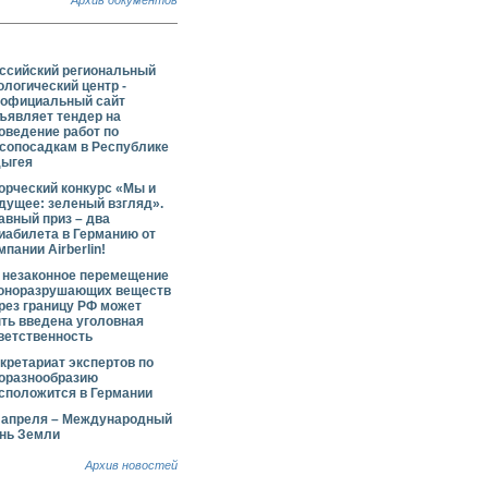
Архив документов
ссийский региональный
ологический центр -
официальный сайт
ъявляет тендер на
оведение работ по
сопосадкам в Республике
ыгея
орческий конкурс «Мы и
дущее: зеленый взгляд».
авный приз – два
иабилета в Германию от
мпании Airberlin!
 незаконное перемещение
оноразрушающих веществ
рез границу РФ может
ть введена уголовная
ветственность
кретариат экспертов по
оразнообразию
сположится в Германии
 апреля – Международный
нь Земли
Архив новостей