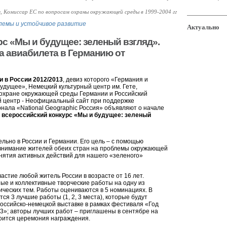
, Комиссар ЕС по вопросам охраны окружающей среды в 1999-2004 гг
лемы и устойчивое развитие
Актуально
с «Мы и будущее: зеленый взгляд».
а авиабилета в Германию от
и в России 2012/2013
, девиз которого «Германия и
будущее», Немецкий культурный центр им. Гете,
охране окружающей среды Германии и Российский
й центр - Неофициальный сайт при поддержке
урнала «National Geographic Россия» объявляют о начале
а
всероссийский конкурс «Мы и будущее: зеленый
льно в России и Германии. Его цель – с помощью
 внимание жителей обеих стран на проблемы окружающей
нятия активных действий для нашего «зеленого»
частие любой житель России в возрасте от 16 лет.
е и коллективные творческие работы на одну из
ических тем. Работы оцениваются в 5 номинациях. В
я 3 лучшие работы (1, 2, 3 места), которые будут
оссийско-немецкой выставке в рамках фестиваля «Год
3»; авторы лучших работ – приглашены в сентябре на
тоится церемония награждения.