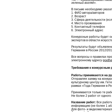
зеленый взгляд».
В письме необходимо указат
1. ФИО автора/авторов
2. Возраст
3. Сфера деятельности (ес
4. Место проживания
5. Контактный телефон
6. Электронный адрес
Конкурсные работы будет о
экспертов в области искусст
Результаты будут объявлен
Германии в России 2012/20
Все вопросы о правилах пр
электронному адресу
goethe
Требования к конкурсным 
Работы принимаются на ру
Отправляя заявку на конкур
культурному центру им. Гет
рамках «Года Германии в Ро
Принимаются только те рабо
Не более 2 работ от одного 
Название работ:
Все работы
информацию (не более 1 аб
Для фото- и видеоматериал