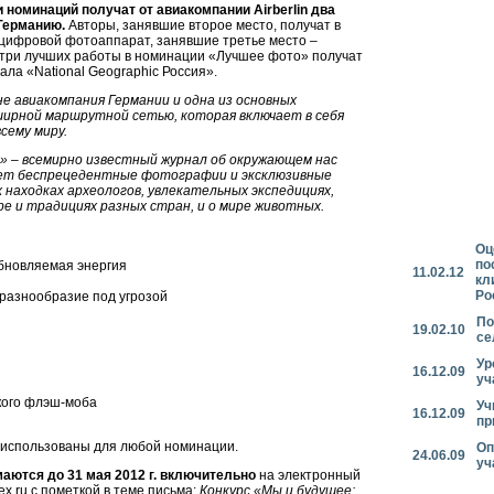
 номинаций получат от авиакомпании Airberlin два
Германию.
Авторы, занявшие второе место, получат в
 цифровой фотоаппарат, занявшие третье место –
, три лучших работы в номинации «Лучшее фото» получат
ла «National Geographic Россия».
чине авиакомпания Германии и одна из основных
ширной маршрутной сетью, которая включает в себя
сему миру.
ия» – всемирно известный журнал об окружающем нас
ует беспрецедентные фотографии и эксклюзивные
находках археологов, увлекательных экспедициях,
ре и традициях разных стран, и о мире животных.
Оц
по
зобновляемая энергия
11.02.12
кл
Ро
оразнообразие под угрозой
По
19.02.10
се
Ур
16.12.09
уч
ского флэш-моба
Уч
16.12.09
пр
 использованы для любой номинации.
Оп
24.06.09
уч
аются до 31 мая 2012 г. включительно
на электронный
x.ru
с пометкой в теме письма:
Конкурс «Мы и будущее: