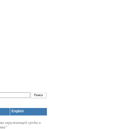
English
иты окружающей среды и
тва"