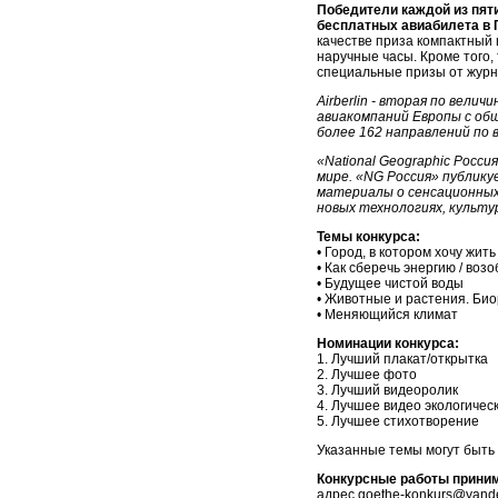
Победители каждой из пяти
бесплатных авиабилета в 
качестве приза компактный
наручные часы. Кроме того
специальные призы от журна
Airberlin - вторая по вели
авиакомпаний Европы с об
более 162 направлений по в
«National Geographic Росс
мире. «NG Россия» публик
материалы о сенсационных 
новых технологиях, культу
Темы конкурса:
• Город, в котором хочу жить
• Как сберечь энергию / во
• Будущее чистой воды
• Животные и растения. Би
• Меняющийся климат
Номинации конкурса:
1. Лучший плакат/открытка
2. Лучшее фото
3. Лучший видеоролик
4. Лучшее видео экологиче
5. Лучшее стихотворение
Указанные темы могут быть
Конкурсные работы приним
адрес
goethe-konkurs@yande