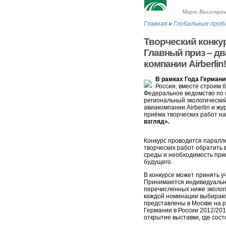
Марго Валлстрем
Главная
»
Глобальные проб
Творческий конкур
Главный приз – дв
компании Airberlin!
В рамках Года Германи
Россия: вместе строим 
Федеральное ведомство по 
региональный экологически
авиакомпании Airberlin и ж
приёма творческих работ н
взгляд».
Конкурс проводится паралле
творческих работ обратить
среды и необходимость при
будущего.
В конкурсе может принять у
Принимаются индивидуальны
перечисленных ниже эколог
каждой номинации выбираютс
представлены в Москве на р
Германии в России 2012/201
открытие выставки, где сос