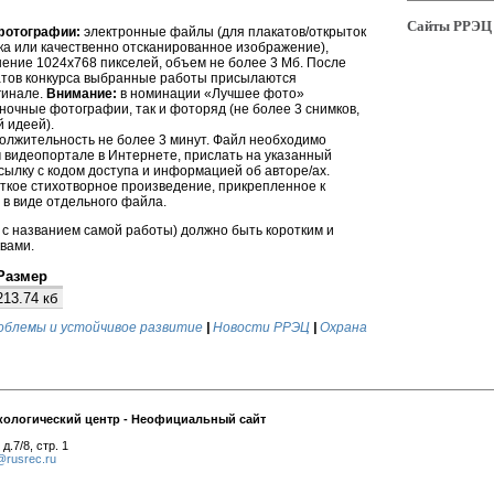
Сайты РРЭЦ
фотографии:
электронные файлы (для плакатов/открыток
а или качественно отсканированное изображение),
ние 1024x768 пикселей, объем не более 3 Мб. После
атов конкурса выбранные работы присылаются
гинале.
Внимание:
в номинации «Лучшее фото»
ночные фотографии, так и фоторяд (не более 3 снимков,
 идеей).
олжительность не более 3 минут. Файл необходимо
 видеопортале в Интернете, прислать на указанный
сылку с кодом доступа и информацией об авторе/ах.
ткое стихотворное произведение, прикрепленное к
 в виде отдельного файла.
 с названием самой работы) должно быть коротким и
вами.
Размер
213.74 кб
облемы и устойчивое развитие
|
Новости РРЭЦ
|
Охрана
кологический центр - Неофициальный сайт
д.7/8, стр. 1
@rusrec.ru