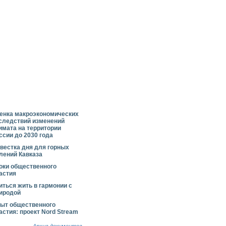
енка макроэкономических
следствий изменений
имата на территории
ссии до 2030 года
вестка дня для горных
лений Кавказа
оки общественного
астия
иться жить в гармонии с
иродой
ыт общественного
астия: проект Nord Stream