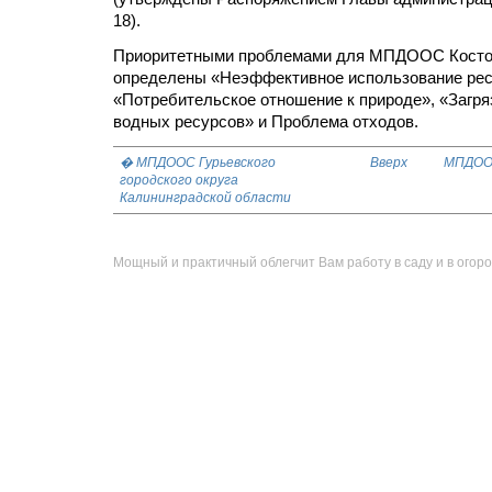
18).
Приоритетными проблемами для МПДООС Кост
определены «Неэффективное использование рес
«Потребительское отношение к природе», «Загря
водных ресурсов» и Проблема отходов.
� МПДООС Гурьевского
Вверх
МПДООС
городского округа
Калининградской области
Мощный и практичный облегчит Вам работу в саду и в огоро