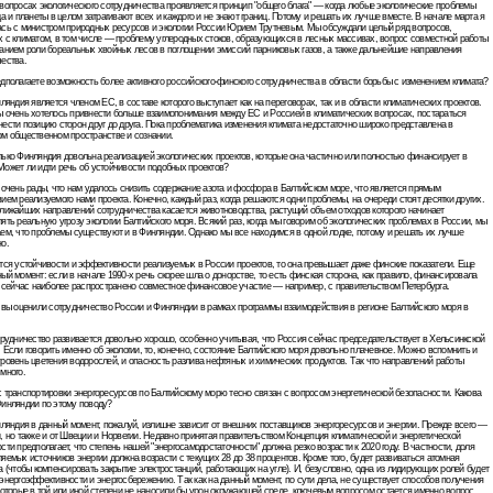
вопросах экологического сотрудничества проявляется принцип "общего блага" — когда любые экологические проблемы
да и планеты в целом затрагивают всех и каждого и не знают границ. Потому и решать их лучше вместе. В начале марта я
ась с министром природных ресурсов и экологии России Юрием Трутневым. Мы обсуждали целый ряд вопросов,
 с климатом, в том числе — проблему углеродных стоков, образующихся в лесных массивах, вопрос совместной работы
анием роли бореальных хвойных лесов в поглощении эмиссий парниковых газов, а также дальнейшие направления
ества.
дполагаете возможность более активного российского-финского сотрудничества в области борьбы с изменением климата?
нляндия является членом ЕС, в составе которого выступает как на переговорах, так и в области климатических проектов.
ы очень хотелось привнести больше взаимопонимания между ЕС и Россией в климатических вопросах, постараться
ести позицию сторон друг до друга. Пока проблематика изменения климата недостаточно широко представлена в
ом общественном пространстве и сознании.
ько Финляндия довольна реализацией экологических проектов, которые она частично или полностью финансирует в
ожет ли идти речь об устойчивости подобных проектов?
 очень рады, что нам удалось снизить содержание азота и фосфора в Балтийском море, что является прямым
ием реализуемого нами проекта. Конечно, каждый раз, когда решаются одни проблемы, на очереди стоят десятки других.
лижайших направлений сотрудничества касается животноводства, растущий объем отходов которого начинает
ять реальную угрозу экологии Балтийского моря. Всякий раз, когда мы говорим об экологических проблемах в России, мы
ем, что проблемы существуют и в Финляндии. Однако мы все находимся в одной лодке, потому и решать их лучше
о.
тся устойчивости и эффективности реализуемых в России проектов, то она превышает даже финские показатели. Еще
ый момент: если в начале 1990-х речь скорее шла о донорстве, то есть финская сторона, как правило, финансировала
о сейчас наиболее распространено совместное финансовое участие — например, с правительством Петербурга.
 вы оценили сотрудничество России и Финляндии в рамках программы взаимодействия в регионе Балтийского моря в
трудничество развивается довольно хорошо, особенно учитывая, что Россия сейчас председательствует в Хельсинкской
 Если говорить именно об экологии, то, конечно, состояние Балтийского моря довольно плачевное. Можно вспомнить и
ровень цветения водорослей, и опасность разлива нефтяных и химических продуктов. Так что направлений работы
много.
 транспортировки энергоресурсов по Балтийскому морю тесно связан с вопросом энергетической безопасности. Какова
Финляндии по этому поводу?
нляндия в данный момент, пожалуй, излишне зависит от внешних поставщиков энергоресурсов и энергии. Прежде всего —
, но также и от Швеции и Норвегии. Недавно принятая правительством Концепция климатической и энергетической
сти предполагает, что степень нашей "энергосамодостаточности" должна резко возрасти к 2020 году. В частности, доля
яемых источников энергии должна возрасти с текущих 28 до 38 процентов. Кроме того, будет развиваться атомная
а (чтобы компенсировать закрытие электростанций, работающих на угле). И, безусловно, одна из лидирующих ролей будет
энергоэффективности и энергосбережению. Так как на данный момент, по сути дела, не существует способов получения
которые в той или иной степени не наносили бы урон окружающей среде, ключевым вопросом остается именно вопрос