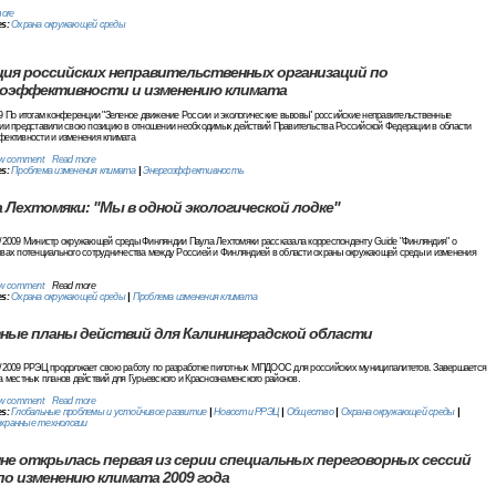
ore
es:
Охрана окружающей среды
ция российских неправительственных организаций по
гоэффективности и изменению климата
9 По итогам конференции "Зеленое движение России и экологические вызовы" российские неправительственные
ции представили свою позицию в отношении необходимых действий Правительства Российской Федерации в области
фективности и изменения климата
w comment
Read more
es:
Проблема изменения климата
|
Энергоэффективность
 Лехтомяки: "Мы в одной экологической лодке"
4/2009 Министр окружающей среды Финляндии Паула Лехтомяки рассказала корреспонденту Guide "Финляндия" о
ивах потенциального сотрудничества между Россией и Финляндией в области охраны окружающей среды и изменения
w comment
Read more
es:
Охрана окружающей среды
|
Проблема изменения климата
ные планы действий для Калининградской области
3/2009 РРЭЦ продолжает свою работу по разработке пилотных МПДООС для российских муниципалитетов. Завершается
а местных планов действий для Гурьевского и Краснознаменского районов.
w comment
Read more
es:
Глобальные проблемы и устойчивое развитие
|
Новости РРЭЦ
|
Общество
|
Охрана окружающей среды
|
хранные технологии
не открылась первая из серии специальных переговорных сессий
о изменению климата 2009 года