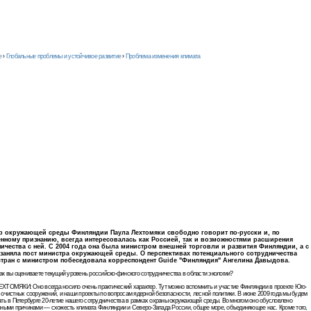
›
Глобальные проблемы и устойчивое развитие
›
Проблема изменения климата
Паула
Лехтомяки: "Мы в
одной экологической
лодке"
р окружающей среды Финляндии Паула Лехтомяки свободно говорит по-русски и, по
енному признанию, всегда интересовалась как Россией, так и возможностями расширения
ичества с ней. С 2004 года она была министром внешней торговли и развития Финляндии, а с
 заняла пост министра окружающей среды. О перспективах потенциального сотрудничества
стран с министром побеседовала корреспондент Guide "Финляндия" Ангелина Давыдова.
к вы оцениваете текущий уровень российско-финского сотрудничества в области экологии?
ХТОМЯКИ: Оно всегда носило очень практический характер. Тут можно вспомнить и участие Финляндии в проекте Юго-
очистных сооружений, и наши проекты по вопросам ядерной безопасности, лесной политики. В июне 2009 года мы будем
ть в Петербурге 20-летие нашего сотрудничества в рамках охраны окружающей среды. Во многом оно обусловлено
нными причинами — схожесть климата Финляндии и Северо-Запада России, общее море, объединяющее нас. Кроме того,