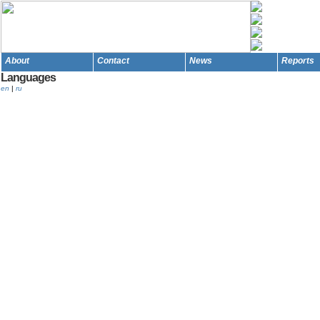
About
Contact
News
Reports
Languages
en
|
ru