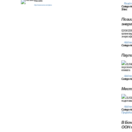
Press centre
Read m
http://www.rusrec.ru/ru/press
Categori
Sites:
Пози
энер
02/04/200
организа
энергоэф
Add ne
Categori
Паула
01/0
перспект
климата
Add ne
Categori
Мест
31/0
подготовк
Add ne
Categori
Природоо
В Бон
ООН п