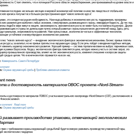
ективности. Стоит отметить, что и потенциал России в области энергосбережения, уже признаваемый на уровне власти и
огромен.
тяжении последних нескольких месяцев в мировой экономической политике в качестве лекарства от глобального
ского кризиса получает все большее распространение идея "нового зеленого курса".
думаю, это сегодня насущная необходимость. Нам надо добиваться экономического роста, поддерживать программы
ского развития для наиболее слабых экономик, стимулировать развивающиеся страны, ликвидируя бедность. До тех пор,
ионы людей в мире живут в нищете, закономерность экономического роста не может быть поставлена под вопрос. Другое
 развивающиеся страны не должны идти путем, который развитые страны прошли много десятилетий назад. Здесь речь
ндустриальном, энергоемком пути развития. Нам нужны новые, экологически чистые и эффективные технологии,
вающие устойчивое и низкоуглеродное экономическое развитие.
плюс "нового зеленого курса" — внедрение экологического фактора в экономические механизмы. Бизнес привык платить
ые ресурсы, за капитал, но не привык тратиться на окружающую среду. Если речь пойдет о введении подобных методик,
т изменить характер экономического развития. Хороший пример — система торговли квотами на выброс парниковых газов,
я в рамках Евросоюза. Когда у экологического фактора появляется цена, которую можно учесть в системе затрат, это
рактер промышленного производства, влияет на тип экономического роста, изменяет отношение к вопросам защиты
й среды в целом. Что в конечном итоге отражается на всех нас.
к:
Коммерсантъ Санкт-Петербург
comment
es:
Охрана окружающей среды
|
Проблема изменения климата
ant
news
ота и достоверность материалов ОВОС проекта «Nord-Stream»
лноты и достоверности материалов ПОВОС участка магистрального газопровода «Nord-Stream» (СЕГ), расположенного в
 Финском заливе».
w comment
Read more
es:
Охрана окружающей среды
й развивает производство упаковки, отвечающей экологическим
дартам
ствии с требованием охраны окружающей среды Китай будет всемерно развивать производство упаковочной тары,
ей экологическим стандартам.