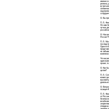
именно в 
региона, 
встречал
связанных
над призн
сотруднич
G: Вы пре
П. Л.: Фи
Но нам б
лучше дон
российск
G: Наскол
России? М
П. Л.: Мы
последств
Одно из б
представл
не забыва
комплексн
Что касае
один важн
проект, т
G: Как бы
целом?
П. Л.: Со
комиссии.
высокий у
довольно 
G: Вопрос
позиция 
П. Л.: Фи
от России
безопасно
возобновл
энергетик
отведена 
энергии, 