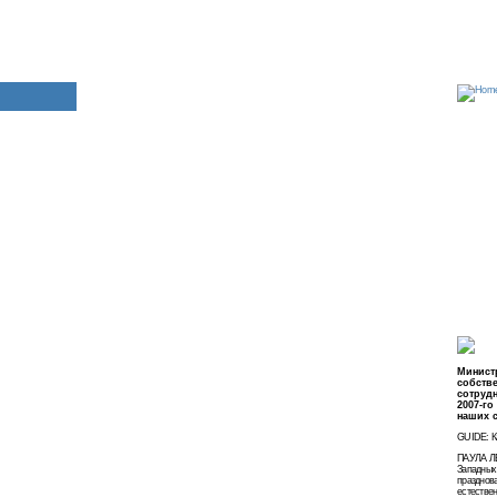
Минист
собств
сотрудн
2007-го
наших 
GUIDE: Ка
ПАУЛА ЛЕ
Западных 
празднова
естестве