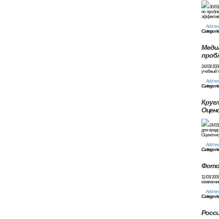
30/03
по пробле
эффективн
Add ne
Categori
Медиа
проб
24/03/200
учебный т
Add ne
Categori
Круг
Оцено
24/03
для предс
Оценочног
Add ne
Categori
Фото
11/03/200
изменени
Add ne
Categori
Росси