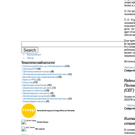
энергоэфф
бизнеса, 
G: На про
экономиче
П. Л.: Я 
экономиче
пока милл
дело, что
идет об и
обеспечи
Еще один 
за трудов
это сможе
работающа
меняет ха
Advanced search
окружающе
Sitemap
Источни
Тематический
каталог
-
Глобальные проблемы и устойчивое развитие
(323)
Add new 
-
Проблема ГМО
(48)
Categori
-
Проблема изменения климата
(88)
-
Экономические механизмы Киотского протокола
(19)
-
Законодательство и правоприменение
(190)
Relev
-
Новости РРЭЦ
(72)
-
Общество
(276)
Полн
-
Охрана окружающей среды
(312)
-
Загрязнение окружающей среды
(72)
(СЕГ)
-
Экономика и технологии
(192)
-
Природоохранные технологии
(50)
-
Экономика окружающей среды
(106)
Анализ по
-
Экономические механизмы Киотского протокола
(19)
ИЭЗ РФ в
-
Энергоэффективность
(24)
Add ne
Categori
Renewable Energy and Energy Efficiency Partnership
Кита
стан
Climate Change
REC network
В соответ
отвечающ