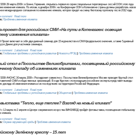
/2009 29 марта 2009 г. в Бонне, Германия, открылась первая из серии специальных переговорных сессий ООН этого года
ме изменения климата. По итогам, в декабре 2009 г. на Конференции ООН в Копенгагене страны должны разработать новое
ое международное соглашение по изменению климата, которое придет на смену Киотскому протоколу после 2012 года.
w comment
Read more
es:
Проблема изменения климата
-проект для российских СМИ «На пути в Копенгаген: освещая
лему изменения климата»
9 Проект включает в себя двухдневный семинар для 15 журналистов из СМИ федерального значения, а также 5-дневный
ур в Данию для участников семинара .
w comment
1 attachment
Read more
es:
Глобальные проблемы и устойчивое развитие
|
Новости РРЭЦ
|
Проблема изменения климата
лый стол в Посольстве Великобритании, посвященный российскому
чному докладу об изменениях климата
/2009 АНОНС 30 марта 2009 г. Росгидромет совместно с Посольством Великобритании в Москве проводят Круглый стол
тавителей СМИ и общественных организаций. В ходе Круглого стола ведущие российские эксперты представят выводы
о доклада об изменения климата и их последствиях на территории Росийской Федерации.
w comment
1 attachment
Read more
es:
Глобальные проблемы и устойчивое развитие
|
Общество
|
Проблема изменения климата
выставка "Тепло, еще теплее? Взгляд на новый климат"
9 c 12 марта по 2 апреля в Центре современного искусства ВИНЗАВОД пройдёт фотовыставка, посвященная глобальному
ю климата.
w comment
Read more
es:
Охрана окружающей среды
|
Проблема изменения климата
йскому Зелёному кресту – 15 лет