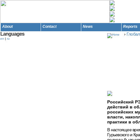
About
Contact
News
Reports
Languages
›
Глобал
en
|
ru
Ме
Российский РЭ
действий в о
российских му
власти, накоп
практики в об
В настоящее вре
Гурьевского и Кр
подхода было оп