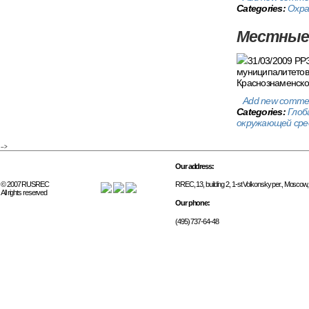
Categories:
Охра
Местные 
31/03/2009 РР
муниципалитетов.
Краснознаменско
Add new comme
Categories:
Глоб
окружающей сре
-->
Our address:
© 2007 RUSREC
RREC, 13, building 2, 1-st Volkonsky per., Moscow
All rights reserved
Our phone:
(495) 737-64-48