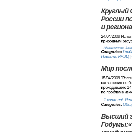
Круглый 
России п
и регион
24/04/2009 Испол
природным ресур
Add new comment
1 att
Categories:
Глоб
Новости РРЭЦ
|
Мир после
15/04/2009 "Росс
соглашения по бо
проходившего 14 
по проблеме изме
1 comment
Rea
Categories:
Общ
Высший э
Годумы:«