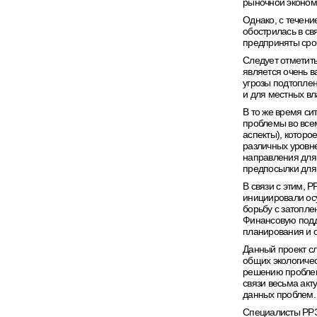
рыночной эконом
Однако, с течени
обострилась в св
предприняты сро
Следует отметить
является очень 
угрозы подтоплен
и для местных вл
В то же время с
проблемы во всем
аспекты), которо
различных уровне
направления для 
предпосылки для 
В связи с этим, 
инициировали ос
борьбу с затопл
Финансовую подд
планирования и 
Данный проект с
общих экологичес
решению проблем,
связи весьма ак
данных проблем.
Специалисты РРЭ