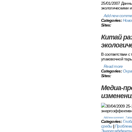
25/01/2007 Данн
экологическими 
Add new comme
Categories:
Ново
Sites:
Китай ра
экологич
В соответствии с
упаковочной тар
Read more
Categories:
Охра
Sites:
Медиа-пр
изменени
30/04/2009 25
энергоэффективн
Add new comment
7 att
Categories:
Глоб
среды
|
Проблем
Энергоэффекти