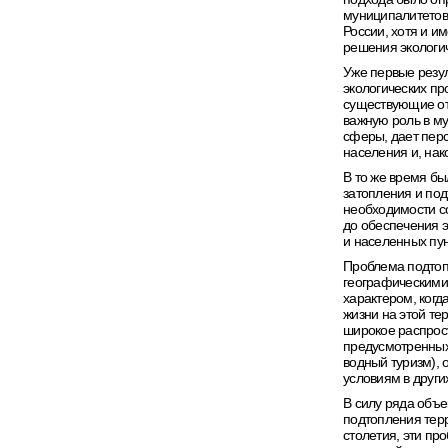
муниципалитетов,
России, хотя и и
решения экологи
Уже первые резул
экологических пр
существующие от
важную роль в му
сферы, дает перс
населения и, нак
В то же время бы
затопления и под
необходимости со
до обеспечения э
и населенных пун
Проблема подтоп
географическими
характером, когд
жизни на этой те
широкое распрос
предусмотренных 
водный туризм), 
условиям в други
В силу ряда объе
подтопления терр
столетия, эти пр