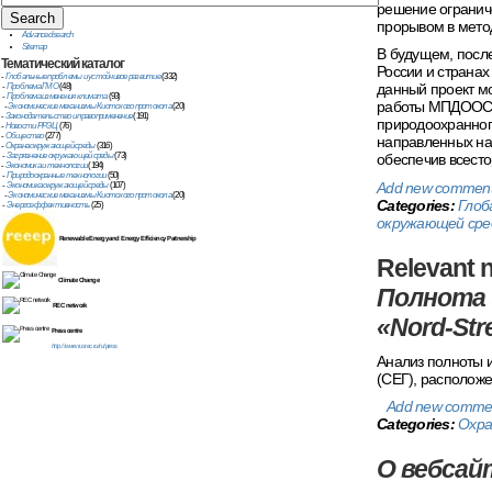
решение огранич
прорывом в мето
Advanced search
Sitemap
В будущем, после
Тематический
каталог
России и странах
-
Глобальные проблемы и устойчивое развитие
(332)
данный проект м
-
Проблема ГМО
(48)
-
Проблема изменения климата
(93)
работы МПДООС в
-
Экономические механизмы Киотского протокола
(20)
-
Законодательство и правоприменение
(191)
природоохранного
-
Новости РРЭЦ
(76)
-
Общество
(277)
направленных на 
-
Охрана окружающей среды
(316)
обеспечив всест
-
Загрязнение окружающей среды
(73)
-
Экономика и технологии
(194)
-
Природоохранные технологии
(50)
Add new commen
-
Экономика окружающей среды
(107)
-
Экономические механизмы Киотского протокола
(20)
Categories:
Глоб
-
Энергоэффективность
(25)
окружающей сре
Renewable Energy and Energy Efficiency Partnership
Relevant
n
Climate Change
Полнота 
REC network
«Nord-Str
Press centre
http://www.rusrec.ru/ru/press
Анализ полноты 
(СЕГ), расположе
Add new comme
Categories:
Охра
О вебсай