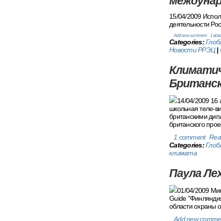
междунар
15/04/2009 Испо
деятельности Ро
Add new comment
1 att
Categories:
Глоб
Новости РРЭЦ
|
Климатич
Британск
14/04/2009 16
школьная теле-ви
британскими дипл
британского прое
1 comment
Rea
Categories:
Глоб
климата
Паула Ле
01/04/2009 Ми
Guide "Финляндия
области охраны 
Add new comme