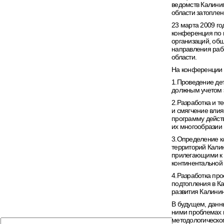
ведомств Калиниг
области затоплен
23 марта 2009 г
конференция по п
организаций, об
направления раб
области.
На конференции 
1.Проведение дет
должным учетом э
2.Разработка и т
и смягчение влия
программу дейст
их многообразии
3.Определение к
территорий Кали
прилегающими к 
континентальной 
4.Разработка пр
подтопления в Ка
развития Калинин
В будущем, данн
ними проблемах в
методологическо