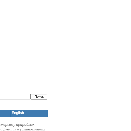
English
стерству природных
х функция в установленных