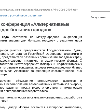
заместитель министра природных ресурсов РФ в 2004-2006 году
лемы и устойчивое развитие
Актуально
 конференция «Альтернативные
и для больших городов»
 года
состоится IV Международная конференция
чники энергии для больших городов» с участием
мэра
имут участие представители Государственной Думы,
деральных органов Российской Федерации, академики и
 представители различных организаций западных стран,
ледовательские институты и экологические фонды. С
ставители нефтеперерабатывающих и нефтехимических
и топливные концерны, лидеры международного бизнес
ое число участников Конференции составит более 1500
 мира.
руется обсуждение экономических аспектов и
ния использования альтернативных источников энергии,
озов развития новых видов энергетики и технического
ии альтернативных видов топлива.
дет тематическая выставка инновационных разработок в
ологий.
кому центру Москвы состоится автопробег экомобилей,