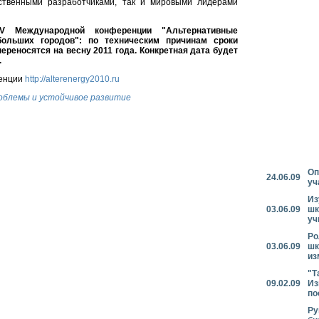
ественными разработчиками, так и мировыми лидерами
IV Международной конференции "Альтернативные
больших городов": по техническим причинам сроки
ереносятся на весну 2011 года. Конкретная дата будет
.
енции
http://alterenergy2010.ru
облемы и устойчивое развитие
Оп
24.06.09
уч
Из
03.06.09
шк
уч
Ро
03.06.09
шк
из
"Т
09.02.09
Из
по
Ру