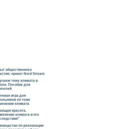
ыт общественного
астия: проект Nord Stream
учаем тему климата в
оле. Пособие для
ителей
левая игра для
ольников по теме
менения климата
ающая красота.
менение климата и его
следствия"
ководство по реализации