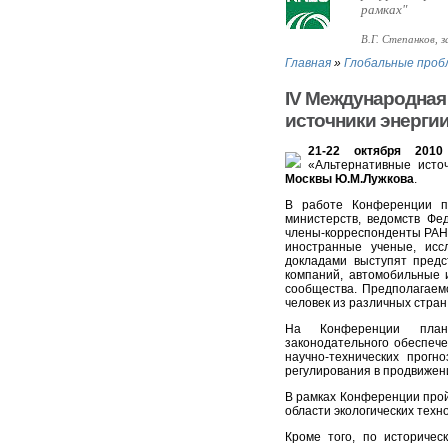
рамках"
В.Г. Степанков, 
Главная
»
Глобальные проб
IV Международная
источники энерги
21-22 октября 2010
«Альтернативные исто
Москвы Ю.М.Лужкова
.
В работе Конференции пр
министерств, ведомств Фе
члены-корреспонденты РАН,
иностранные ученые, исс
докладами выступят пред
компаний, автомобильные 
сообщества. Предполагаем
человек из различных стран
На Конференции плани
законодательного обеспече
научно-технических прогн
регулирования в продвижен
В рамках Конференции прой
области экологических техн
Кроме того, по историчес