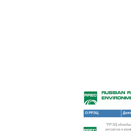
О РРЭЦ
Дея
"РРЭЦ обладае
ресурсов в ра