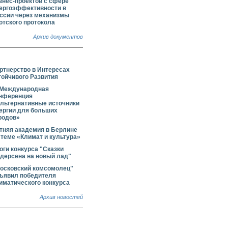
знес-проектов с сфере
ергоэффективности в
ссии через механизмы
отского протокола
Архив документов
ртнерство в Интересах
тойчивого Развития
 Международная
нференция
льтернативные источники
ергии для больших
родов»
тняя академия в Берлине
 теме «Климат и культура»
оги конкурса "Сказки
дерсена на новый лад"
осковский комсомолец"
ъявил победителя
иматического конкурса
Архив новостей