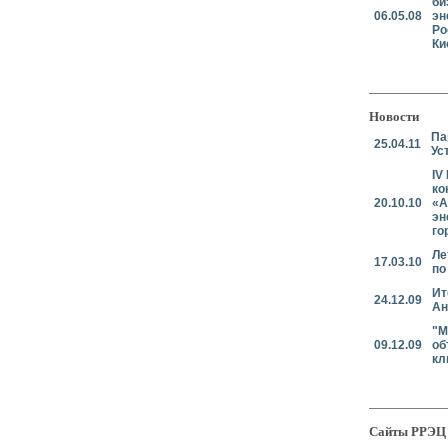
би
06.05.08
эн
Ро
Ки
Новости
Па
25.04.11
Ус
IV
ко
20.10.10
«А
эн
го
Ле
17.03.10
по
Ит
24.12.09
Ан
"М
09.12.09
об
кл
Сайты РРЭЦ