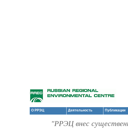
О РРЭЦ
Деятельность
Публикации
"РРЭЦ внес существенн